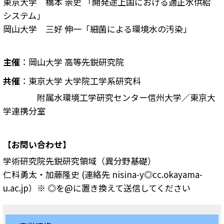
東京大学 橋本 崇史 「開発途上国における適正水供給
システム」
岡山大学 三好 伸一「細菌による環境水の汚染」
主催
：岡山大学 高等先鋭研究院
共催
：東京大学 大学院工学系研究科
附属水環境工学研究センター信州大学／東京大
学連携分室
【お問い合わせ】
学術研究院先鋭研究領域（異分野基礎）
仁科勇太・加藤隆史 (連絡先 nisina-y◎cc.okayama-
u.ac.jp）※ ◎を@に置き換えて送信してください