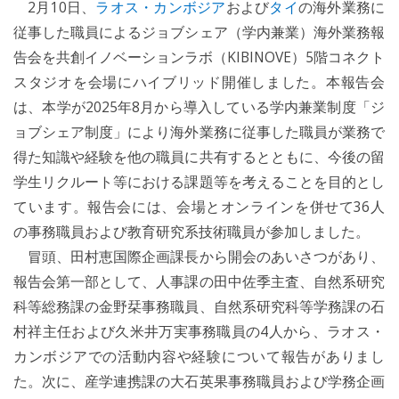
2月10日、
ラオス・カンボジア
および
タイ
の海外業務に
従事した職員によるジョブシェア（学内兼業）海外業務報
告会を共創イノベーションラボ（KIBINOVE）5階コネクト
スタジオを会場にハイブリッド開催しました。本報告会
は、本学が2025年8月から導入している学内兼業制度「ジ
ョブシェア制度」により海外業務に従事した職員が業務で
得た知識や経験を他の職員に共有するとともに、今後の留
学生リクルート等における課題等を考えることを目的とし
ています。報告会には、会場とオンラインを併せて36人
の事務職員および教育研究系技術職員が参加しました。
冒頭、田村恵国際企画課長から開会のあいさつがあり、
報告会第一部として、人事課の田中佐季主査、自然系研究
科等総務課の金野栞事務職員、自然系研究科等学務課の石
村祥主任および久米井万実事務職員の4人から、ラオス・
カンボジアでの活動内容や経験について報告がありまし
た。次に、産学連携課の大石英果事務職員および学務企画