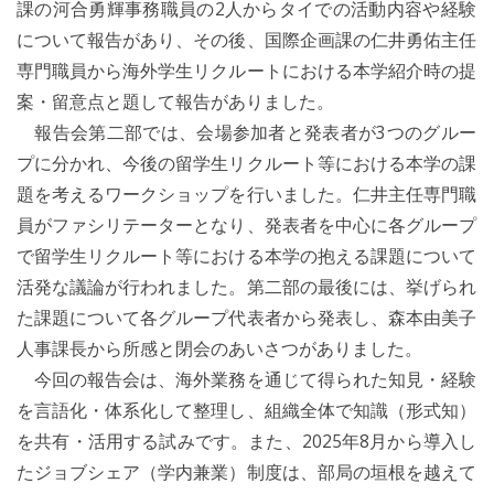
課の河合勇輝事務職員の2人からタイでの活動内容や経験
について報告があり、その後、国際企画課の仁井勇佑主任
専門職員から海外学生リクルートにおける本学紹介時の提
案・留意点と題して報告がありました。
報告会第二部では、会場参加者と発表者が3つのグルー
プに分かれ、今後の留学生リクルート等における本学の課
題を考えるワークショップを行いました。仁井主任専門職
員がファシリテーターとなり、発表者を中心に各グループ
で留学生リクルート等における本学の抱える課題について
活発な議論が行われました。第二部の最後には、挙げられ
た課題について各グループ代表者から発表し、森本由美子
人事課長から所感と閉会のあいさつがありました。
今回の報告会は、海外業務を通じて得られた知見・経験
を言語化・体系化して整理し、組織全体で知識（形式知）
を共有・活用する試みです。また、2025年8月から導入し
たジョブシェア（学内兼業）制度は、部局の垣根を越えて