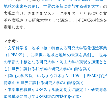
地球の未来を共創し、世界の革新に寄与する研究大学」
の
実現に向け、さまざまなステークホルダーとともに社会変
革を実現させる研究大学として邁進し、J-PEAKSの推進を
牽引します。
＜参考＞
・
文部科学省「地域中核・特色ある研究大学強化促進事業
（J-PEAKS）」に採択～地域と地球の未来を共創し、世界
の革新の中核となる研究大学：岡山大学の実現を加速とと
もに世界に誇れる我が国の研究大学の山脈を築く～
・
岡山大学広報「いちょう並木」Vol.105 －J-PEAKS採択
特別企画 世界に誇れる研究大学の山脈を築く－
・
本学事務職員がURAスキル認定制度に認定！～研究専念
環境構築に向けてURA機能の内製化を促進～