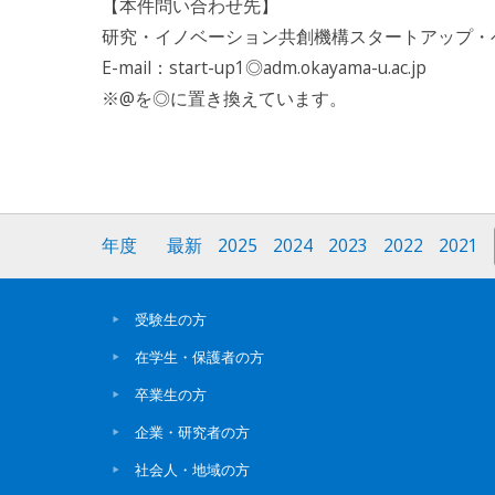
【本件問い合わせ先】
研究・イノベーション共創機構スタートアップ・
E-mail：start-up1◎adm.okayama-u.ac.jp
※@を◎に置き換えています。
年度
最新
2025
2024
2023
2022
2021
受験生の方
在学生・保護者の方
卒業生の方
企業・研究者の方
社会人・地域の方