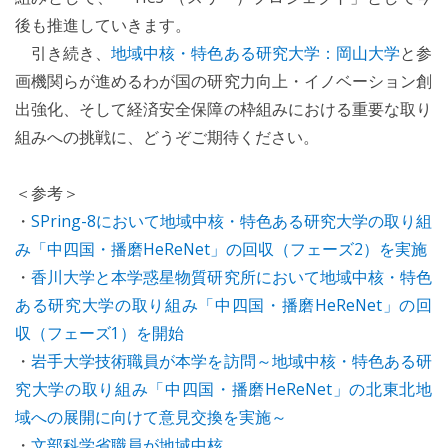
後も推進していきます。
引き続き、
地域中核・特色ある研究大学：岡山大学
と参
画機関らが進めるわが国の研究力向上・イノベーション創
出強化、そして経済安全保障の枠組みにおける重要な取り
組みへの挑戦に、どうぞご期待ください。
＜参考＞
・
SPring-8において地域中核・特色ある研究大学の取り組
み「中四国・播磨HeReNet」の回収（フェーズ2）を実施
・
香川大学と本学惑星物質研究所において地域中核・特色
ある研究大学の取り組み「中四国・播磨HeReNet」の回
収（フェーズ1）を開始
・
岩手大学技術職員が本学を訪問～地域中核・特色ある研
究大学の取り組み「中四国・播磨HeReNet」の北東北地
域への展開に向けて意見交換を実施～
・
文部科学省職員が地域中核