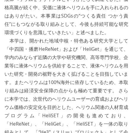
格高騰が続く中、安価に液体ヘリウムを手に入れられるの
はありがたい。本事業はSDGsの“つくる責任 つかう責
任”にもつながる取り組みとして、今後も持続可能な研究
環境づくりを意識していきたい」と述べました。
本学は、開かれた地域中核・特色ある研究大学として
「中四国・播磨HeReNet」および「HeliGet」を通じて、
学内のみならず近隣の大学や研究機関、高等専門学校、企
業等に液体ヘリウムを供給することで、液体ヘリウムを用
いた研究・開発の裾野を大きく拡げることを目指していま
す。またヘリウムは100%海外に依存しているため、本取
り組みは経済安全保障の点からも極めて重要です。 さら
に本学では、次世代のヘリウムユーザーの育成およびヘリ
ウム価格の安定化を目的とした、ヘリウム関連の人材育成
プログラム「HeliSET」の開発も進めており、
「HeReNet」、「HeliGet」、「HeliSET」を一体の取り
組みとして、「“He3”（スリー）プロジェクト」として今