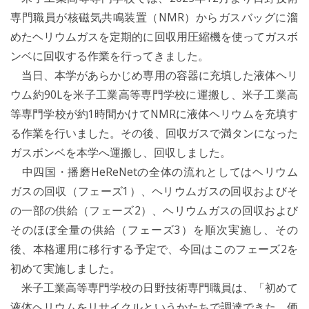
専門職員が核磁気共鳴装置（NMR）からガスバッグに溜
めたヘリウムガスを定期的に回収用圧縮機を使ってガスボ
ンベに回収する作業を行ってきました。
当日、本学があらかじめ専用の容器に充填した液体ヘリ
ウム約90Lを米子工業高等専門学校に運搬し、米子工業高
等専門学校が約1時間かけてNMRに液体ヘリウムを充填す
る作業を行いました。その後、回収ガスで満タンになった
ガスボンベを本学へ運搬し、回収しました。
中四国・播磨HeReNetの全体の流れとしてはヘリウム
ガスの回収（フェーズ1）、ヘリウムガスの回収およびそ
の一部の供給（フェーズ2）、ヘリウムガスの回収および
そのほぼ全量の供給（フェーズ3）を順次実施し、その
後、本格運用に移行する予定で、今回はこのフェーズ2を
初めて実施しました。
米子工業高等専門学校の日野技術専門職員は、「初めて
液体ヘリウムをリサイクルというかたちで調達できた。価