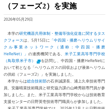
（フェーズ2）を実施
2026年05月29日
本学の
研究機器共用体制・整備等強化促進に関するタス
クフォース
は、5月15日に
「中四国・播磨ヘリウムリサイ
クル事業ネットワーク（通称：中四国・播磨
HeReNet）」
の連携機関である、
米子工業高等専門学校
（鳥取県米子市）
を訪問し、中四国・播磨HeReNetに
おいて初となる「ヘリウムガスの回収および液体ヘリウム
の供給（フェーズ2）」を実施しました。
本学からは
総合技術部
の石井誠課長、浦上久幸技術専門
員、安藤晴菜技術職員と研究協力課の山﨑秀顕専門員が参
加しました。また、米子工業高等専門学校からは技術教育
支援センターの日野英壱技術専門職員らが参加しました。
米子工業高等専門学校では、2025年12月より日野技術