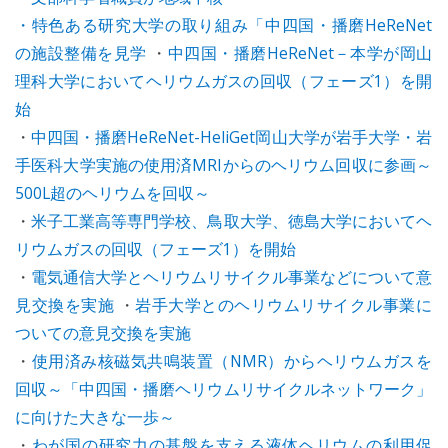
・特色ある研究大学の取り組み「中四国・播磨HeReNet
の施設整備を見学
・
中四国・播磨HeReNet－本学が岡山
理科大学においてヘリウムガスの回収（フェーズ1）を開
始
・
中四国・播磨HeReNet-HeliGet岡山大学が岩手大学・岩
手医科大学実施の使用済MRIからのヘリウム回収に参画～
500L超のヘリウムを回収～
・
米子工業高等専門学校、鳥取大学、徳島大学においてヘ
リウムガスの回収（フェーズ1）を開始
・
電気通信大学とヘリウムリサイクル事業などについて意
見交換を実施
・
岩手大学とのヘリウムリサイクル事業に
ついての意見交換を実施
・
使用済み核磁気共鳴装置（NMR）からヘリウムガスを
回収～「中四国・播磨ヘリウムリサイクルネットワーク」
に向けた大きな一歩～
・
わが国の研究力の基盤を支える液体ヘリウムの利用促