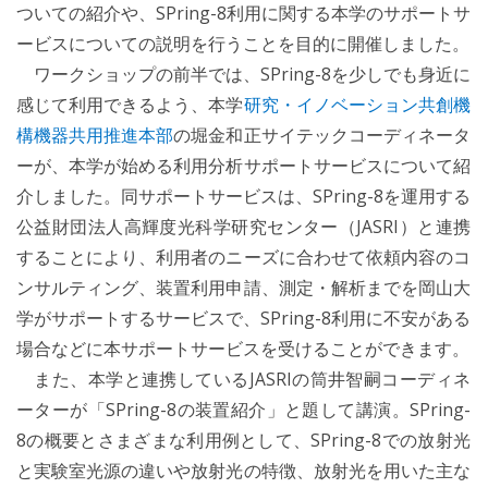
ついての紹介や、SPring-8利用に関する本学のサポートサ
ービスについての説明を行うことを目的に開催しました。
ワークショップの前半では、SPring-8を少しでも身近に
感じて利用できるよう、本学
研究・イノベーション共創機
構機器共用推進本部
の堀金和正サイテックコーディネータ
ーが、本学が始める利用分析サポートサービスについて紹
介しました。同サポートサービスは、SPring-8を運用する
公益財団法人高輝度光科学研究センター（JASRI）と連携
することにより、利用者のニーズに合わせて依頼内容のコ
ンサルティング、装置利用申請、測定・解析までを岡山大
学がサポートするサービスで、SPring-8利用に不安がある
場合などに本サポートサービスを受けることができます。
また、本学と連携しているJASRIの筒井智嗣コーディネ
ーターが「SPring-8の装置紹介」と題して講演。SPring-
8の概要とさまざまな利用例として、SPring-8での放射光
と実験室光源の違いや放射光の特徴、放射光を用いた主な