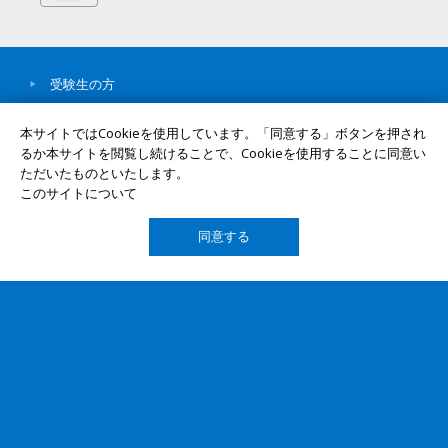
受験生の方
在学生・保護者の方
本サイトではCookieを使用しています。「同意する」ボタンを押され
卒業生の方
るか本サイトを閲覧し続けることで、Cookieを使用することに同意い
ただいたものといたします。
企業・研究者の方
このサイトについて
社会人・地域の方
同意する
岡山大学について
TOP
学部・大学院・病院等
教育・学生生活・就職
研究
社会連携
国際交流