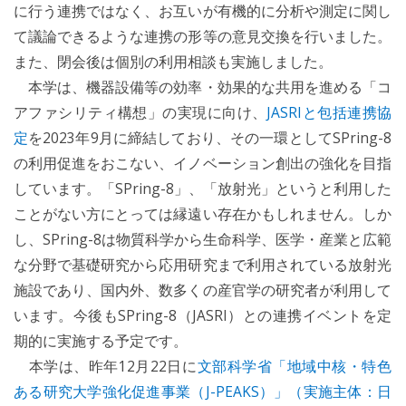
に行う連携ではなく、お互いが有機的に分析や測定に関し
て議論できるような連携の形等の意見交換を行いました。
また、閉会後は個別の利用相談も実施しました。
本学は、機器設備等の効率・効果的な共用を進める「コ
アファシリティ構想」の実現に向け、
JASRIと包括連携協
定
を2023年9月に締結しており、その一環としてSPring-8
の利用促進をおこない、イノベーション創出の強化を目指
しています。「SPring-8」、「放射光」というと利用した
ことがない方にとっては縁遠い存在かもしれません。しか
し、SPring-8は物質科学から生命科学、医学・産業と広範
な分野で基礎研究から応用研究まで利用されている放射光
施設であり、国内外、数多くの産官学の研究者が利用して
います。今後もSPring-8（JASRI）との連携イベントを定
期的に実施する予定です。
本学は、昨年12月22日に
文部科学省「地域中核・特色
ある研究大学強化促進事業（J-PEAKS）」（実施主体：日