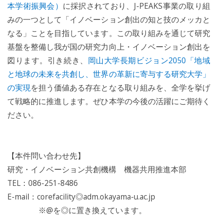
本学術振興会）
に採択されており、J-PEAKS事業の取り組
みの一つとして「イノベーション創出の知と技のメッカと
なる」ことを目指しています。この取り組みを通じて研究
基盤を整備し我が国の研究力向上・イノベーション創出を
図ります。引き続き、
岡山大学長期ビジョン2050「地域
と地球の未来を共創し、世界の革新に寄与する研究大学」
の実現
を担う価値ある存在となる取り組みを、全学を挙げ
て戦略的に推進します。ぜひ本学の今後の活躍にご期待く
ださい。
【本件問い合わせ先】
研究・イノベーション共創機構 機器共用推進本部
TEL：086-251-8486
E-mail：corefacility◎adm.okayama-u.ac.jp
※@を◎に置き換えています。