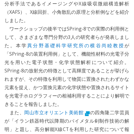
分析手法であるイメージングやX線吸収微細構造解析
（XAFS）、X線回折、小角散乱の原理と分析例などを紹介
しました。
ワークショップの後半ではSPring-8での実際の利用例と
して、さまざまな専門分野の3人の研究者らが発表しまし
た。本学
異分野基礎科学研究所の横谷尚睦教授
が
「SPring-8の装置利用例」として、機能性材料の光電子分
光を用いた電子状態・化学状態解析について紹介。
SPring-8の放射光の特徴として高輝度であることが挙げら
れますが、その特徴を利用して物質に置換されたわずかな
元素を捉え、かつ置換元素の化学状態や置換されるサイト
を光電子ホログラフィーの相補利用することにより解明で
きることを報告しました。
また、
岡山市立オリエント美術館
の四角隆二学芸員
が「イラン鉄器時代以降期のバイメタル剣制作技術の解
明」と題し、高分解能X線CTを利用した研究について報