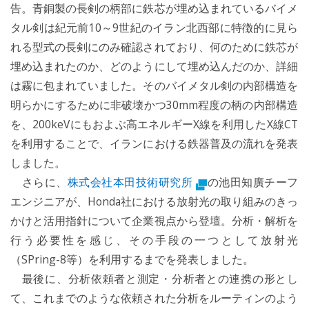
告。青銅製の長剣の柄部に鉄芯が埋め込まれているバイメ
タル剣は紀元前10～9世紀のイラン北西部に特徴的に見ら
れる型式の長剣にのみ確認されており、何のために鉄芯が
埋め込まれたのか、どのようにして埋め込んだのか、詳細
は霧に包まれていました。そのバイメタル剣の内部構造を
明らかにするために非破壊かつ30mm程度の柄の内部構造
を、200keVにもおよぶ高エネルギーX線を利用したX線CT
を利用することで、イランにおける鉄器普及の流れを発表
しました。
さらに、
株式会社本田技術研究所
の池田知廣チーフ
エンジニアが、Honda社における放射光の取り組みのきっ
かけと活用指針について企業視点から登壇。分析・解析を
行う必要性を感じ、その手段の一つとして放射光
（SPring-8等）を利用するまでを発表しました。
最後に、分析依頼者と測定・分析者との連携の形とし
て、これまでのような依頼された分析をルーティンのよう