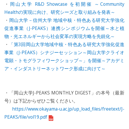
・
岡山大学 R&D Showcase を初開催 ～Community
Healthの実現に向け、研究シーズと取り組みを発表～
・
岡山大学－信州大学 地域中核・特色ある研究大学強化
促進事業（J-PEAKS）連携シンポジウムを開催～水と植
物・光エネルギーから社会変革の実現方略を先鋭化～
・
「第3回岡山大学地域中核・特色ある研究大学強化促進
事業（J-PEAKS）シナジーセッション～岡山大学クライオ
電顕・トモグラフィワークショップ～」を開催～アカデミ
ア・インダストリーネットワーク形成に向けて～
・「岡山大学J-PEAKS MONTHLY DIGEST」の本号（最新
号）は下記からぜひご覧ください。
https://www.okayama-u.ac.jp/up_load_files/freetext/J-
PEAKS/file/vol19.pdf