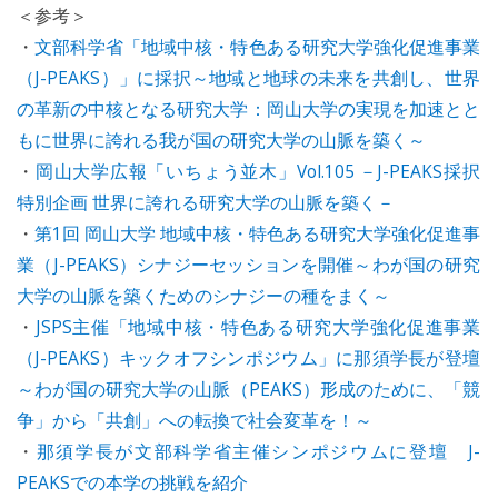
＜参考＞
・
文部科学省「地域中核・特色ある研究大学強化促進事業
（J-PEAKS）」に採択～地域と地球の未来を共創し、世界
の革新の中核となる研究大学：岡山大学の実現を加速とと
もに世界に誇れる我が国の研究大学の山脈を築く～
・
岡山大学広報「いちょう並木」Vol.105 －J-PEAKS採択
特別企画 世界に誇れる研究大学の山脈を築く－
・
第1回 岡山大学 地域中核・特色ある研究大学強化促進事
業（J-PEAKS）シナジーセッションを開催～わが国の研究
大学の山脈を築くためのシナジーの種をまく～
・
JSPS主催「地域中核・特色ある研究大学強化促進事業
（J-PEAKS）キックオフシンポジウム」に那須学長が登壇
～わが国の研究大学の山脈（PEAKS）形成のために、「競
争」から「共創」への転換で社会変革を！～
・
那須学長が文部科学省主催シンポジウムに登壇 J-
PEAKSでの本学の挑戦を紹介