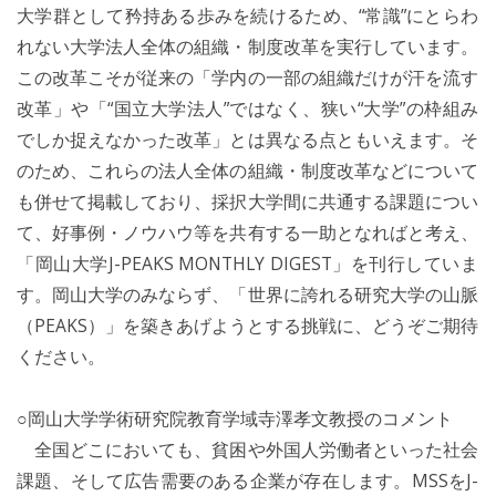
大学群として矜持ある歩みを続けるため、“常識”にとらわ
れない大学法人全体の組織・制度改革を実行しています。
この改革こそが従来の「学内の一部の組織だけが汗を流す
改革」や「“国立大学法人”ではなく、狭い“大学”の枠組み
でしか捉えなかった改革」とは異なる点ともいえます。そ
のため、これらの法人全体の組織・制度改革などについて
も併せて掲載しており、採択大学間に共通する課題につい
て、好事例・ノウハウ等を共有する一助となればと考え、
「岡山大学J-PEAKS MONTHLY DIGEST」を刊行していま
す。岡山大学のみならず、「世界に誇れる研究大学の山脈
（PEAKS）」を築きあげようとする挑戦に、どうぞご期待
ください。
○岡山大学学術研究院教育学域寺澤孝文教授のコメント
全国どこにおいても、貧困や外国人労働者といった社会
課題、そして広告需要のある企業が存在します。MSSをJ-