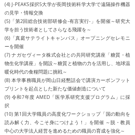
(4) J-PEAKS採択5大学が長岡技術科学大学で遠隔操作機器
の見学・情報交換
(5)「第2回総合技術部研修会-有言実行-」を開催～研究大
学を担う技術者としてさらなる飛躍を～
(6)「真庭サテライトキャンパス」オープニングセレモニ
ーを開催
(7) ナガセヴィータ株式会社との共同研究講座「糖質・植
物生化学講座」を開設～糖質と植物の力を活用し、地球温
暖化時代の食糧問題に挑戦～
(8) 本学事務職員が岡山日経懇話会で講演カーボンフット
プリントを起点とした新たな価値創造について
(9) 令和7年度 AMED「医学系研究支援プログラム」に採
択
(10) 第1回大学職員の高度化ワークショップ「国の動向を
読み解く力、今こそ身につけよう！」を開催 ～脱・教員
中心の大学法人経営を進めるための職員の育成を強化～