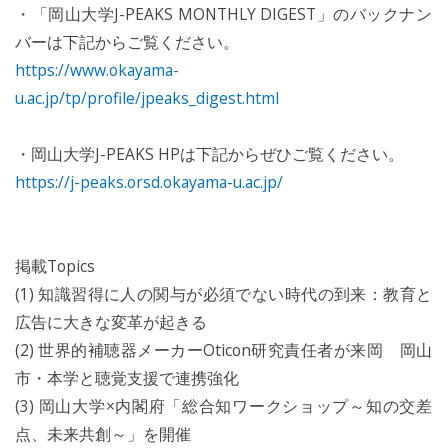
・「岡山大学J-PEAKS MONTHLY DIGEST」のバックナン
バーは下記からご覧ください。
https://www.okayama-
u.ac.jp/tp/profile/jpeaks_digest.html
・岡山大学J-PEAKS HPは下記からぜひご覧ください。
https://j-peaks.orsd.okayama-u.ac.jp/
掲載Topics
(1) 知識習得に人の関与が必須でない時代の到来：教育と
広告に大きな変革が起きる
(2) 世界的補聴器メーカーOticon研究責任者が来岡 岡山
市・本学と聴覚支援で連携強化
(3) 岡山大学×内閣府「総合知ワークショップ～知の交差
点、未来共創～」を開催