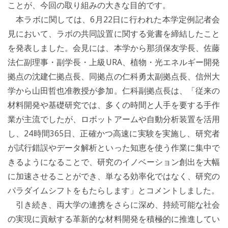
ことが、今回の取り組みの大きな目的です。
本ラボに関しては、6月22日に行われた本学定例記者会
見において、ラボの共同設置に関する覚書を締結したこと
を発表しました。会見には、本学から那須保友学長、佐藤
法仁副理事・副学長・上級URA、植物・光エネルギー開発
拠点の沈建仁拠点長、同拠点の仁科勇太副拠点長、信州大
学から山田哲也准教授が参加。仁科副拠点長は、「従来の
材料開発や基礎研究では、多くの時間と人手を要する手作
業が主流でしたが、ロボットアームや自動分析装置を活用
し、24時間365日、正確かつ高速に実験を実施し、研究者
が試行錯誤やデータ解析といった知恵を使う作業に集中で
きるようになることで、研究のイノベーション創出を大幅
に加速させることができ、単なる効率化ではなく、研究の
パラダイムシフトをもたらします」とコメントしました。
引き続き、両大学の連携をさらに深め、持続可能な社会
の実現に貢献する革新的な材料開発を積極的に推進してい