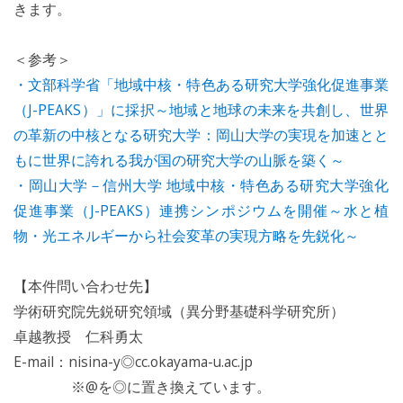
きます。
＜参考＞
・文部科学省「地域中核・特色ある研究大学強化促進事業
（J-PEAKS）」に採択～地域と地球の未来を共創し、世界
の革新の中核となる研究大学：岡山大学の実現を加速とと
もに世界に誇れる我が国の研究大学の山脈を築く～
・岡山大学－信州大学 地域中核・特色ある研究大学強化
促進事業（J-PEAKS）連携シンポジウムを開催～水と植
物・光エネルギーから社会変革の実現方略を先鋭化～
【本件問い合わせ先】
学術研究院先鋭研究領域（異分野基礎科学研究所）
卓越教授 仁科勇太
E-mail：nisina-y◎cc.okayama-u.ac.jp
※@を◎に置き換えています。