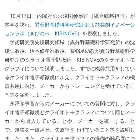
10月17日、内閣府の永澤剛参事官（統合戦略担当）が
本学を訪れ、
異分野基礎科学研究所および共創イノベーシ
ョンラボ（きびのべ：KIBINOVE）
を視察しました。
学術研究院先鋭研究領域（異分野基礎科学研究所）の沈
建仁教授、沼本修孝准教授、蔡弼丞助教が異分野基礎科学
研究所のクライオ電子顕微鏡・KIBINOVEのクライオトモ
グラフィについて説明しました。すでに機器共用をしてい
るクライオ電子顕微鏡に加え、クライオトモグラフィの機
器共用に向け、メーカーからトレーニングを受けているこ
と等を紹介しました。
永澤参事官からのメーカーについての質問に対し、クラ
イオ電子顕微鏡とクライオトモグラフィについて同じメー
カーから購入していることや、メーカーを統一すること
で、規格を一致させ、失敗率を下げていること等を説明し
ました。また、クライオトモグラフィの操作の難易度につ