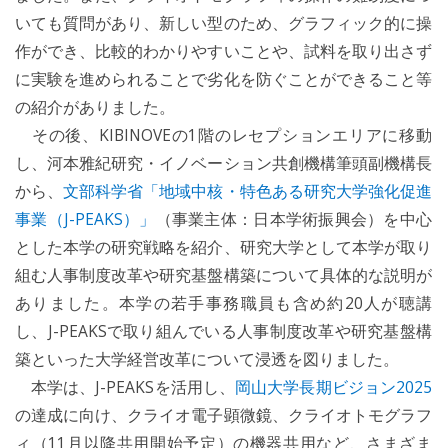
いても質問があり、新しい型のため、グラフィック的に操
作ができ、比較的わかりやすいことや、試料を取り出さず
に実験を進められることで劣化を防ぐことができること等
の紹介がありました。
その後、KIBINOVEの1階のレセプションエリアに移動
し、河本雅紀研究・イノベーション共創機構筆頭副機構長
から、
文部科学省「地域中核・特色ある研究大学強化促進
事業（J-PEAKS）」
（事業主体：日本学術振興会）を中心
とした本学の研究戦略を紹介、研究大学として本学が取り
組む人事制度改革や研究基盤構築について具体的な説明が
ありました。本学の若手事務職員も含め約20人が聴講
し、J-PEAKSで取り組んでいる人事制度改革や研究基盤構
築といった大学経営改革について浸透を図りました。
本学は、J-PEAKSを活用し、
岡山大学長期ビジョン2025
の達成に向け、クライオ電子顕微鏡、クライオトモグラフ
ィ（11月以降共用開始予定）の機器共用など、さまざま