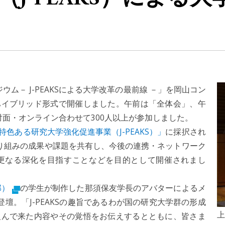
ジウム－ J-PEAKSによる大学改革の最前線 －」を岡山コン
ハイブリッド形式で開催しました。午前は「全体会」、午
面・オンライン合わせて300人以上が参加しました。
色ある研究大学強化促進事業（J-PEAKS）」
に採択され
、取り組みの成果や課題を共有し、今後の連携・ネットワーク
更なる深化を目指すことなどを目的として開催されまし
部）
の学生が制作した那須保友学長のアバターによるメ
壇。「J-PEAKSの趣旨であるわが国の研究大学群の形成
上
組んで来た内容やその覚悟をお伝えするとともに、皆さま