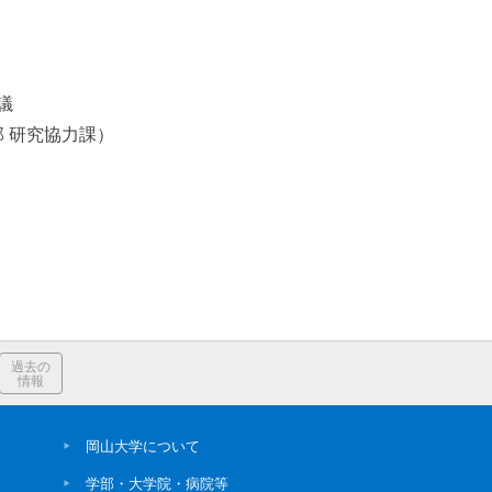
議
 研究協力課）
過去の
情報
岡山大学について
学部・大学院・病院等