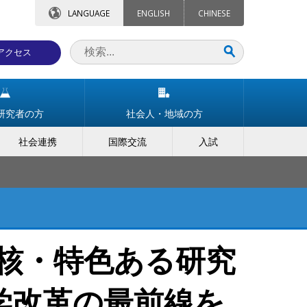
LANGUAGE
ENGLISH
CHINESE
アクセス
研究者の方
社会人・地域の方
社会連携
国際交流
入試
中核・特色ある研究
大学改革の最前線を