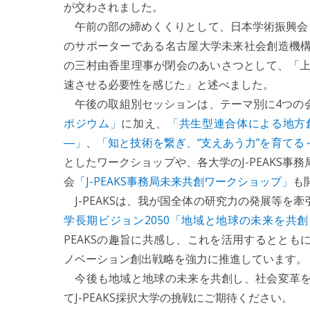
が交わされました。
午前の部の締めくくりとして、日本学術振興会（JS
のサポーターである名古屋大学未来社会創造機
の三村由香里理事が閉会のあいさつとして、「上
速させる必要性を感じた」と述べました。
午後の取組別セッションは、テーマ別に4つの
ポジウム」
に加え、
「共生型連合体による地方
―」
、
「知と技術を繋ぎ、“支えあう力”を育て
としたワークショップや、各大学のJ-PEAKS
会
「J-PEAKS事務局未来共創ワークショップ」
も
J-PEAKSは、我が国全体の研究力の発展等を
学長期ビジョン2050「地域と地球の未来を共
PEAKSの趣旨に共感し、これを活用するとと
ノベーション創出戦略を強力に推進しています。
今後も地域と地球の未来を共創し、社会変革を
てJ-PEAKS採択大学の挑戦にご期待ください。