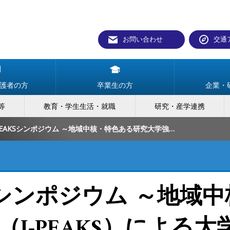
お問い合わせ
交通
護者の方
卒業生の方
企業・
等
教育・学生生活・就職
研究・産学連携
岡山大学J-PEAKSシンポジウム ～地域中核・特色ある研究大学強化促進事業（J-PEAKS）による大学改革の最前線を開催～
KSシンポジウム ～地域
J-PEAKS）による