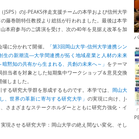
PS）のJ-PEAKS伴走支援チームの本学および信州大学
構の藤巻朗特任教授より総括が行われました。最後は本学
山本府参与のご講演を受け、次の40年を見据え改革を加
パ
会場に分かれて開催。
「第3回岡山大学-信州大学連携シン
創生の新潮流―大学間連携が拓く地域産業と人材の未来
る～暗黙知の共有から生まれる、共創の未来へ～」
をテーマ
事務局担当者を対象とした短期集中ワークショップ＆意見交換
開催しました。
牽引する研究大学群を形成するものです。本学では、
岡山大
創し、世界の革新に寄与する研究大学」
の実現に向け、J-
もに、さまざまなステークホルダーとともに研究力強化・イ
「
P
実現させる研究大学：岡山大学の絶え間ない変化、そし