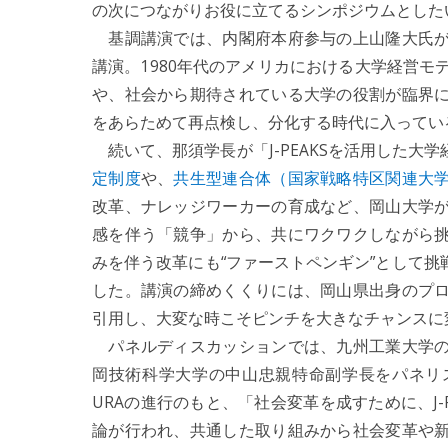
の次につながりお役に立てるシンポジウムとした
基調講演では、内閣府本府参与の上山隆大氏が
講演。1980年代のアメリカにおける大学経営モ
や、社会から期待されている大学の役割が臨界
をあらためて再点検し、分化する時代に入ってい
続いて、那須学長が「J-PEAKSを活用した大
定制度
や、
共生型連合体（国家戦略特区関連大
改革、ナレッジワーカーの育成など、岡山大学
感を伴う「競争」から、共にワクワクしながら
みを伴う改革にも“ファーストペンギン”として
した。講演の締めくくりには、岡山県出身のプ
引用し、大変な時こそピンチを大きなチャンスに
パネルディスカッションでは、九州工業大学の
岡技術科学大学の中山忠親特命副学長をパネリ
URAの進行のもと、「社会変革を成すために、J-
論が行われ、共通した取り組みから社会変革や