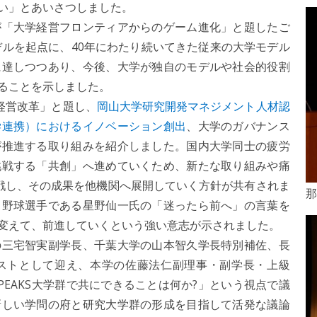
い」とあいさつしました。
「大学経営フロンティアからのゲーム進化」と題したご
デルを起点に、40年にわたり続いてきた従来の大学モデル
に達しつつあり、今後、大学が独自のモデルや社会的役割
ることを示しました。
学経営改革」と題し、
岡山大学研究開発マネジメント人材認
学連携）におけるイノベーション創出
、大学のガバナンス
が推進する取り組みを紹介しました。国内大学同士の疲労
挑戦する「共創」へ進めていくため、新たな取り組みや痛
挑戦し、その成果を他機関へ展開していく方針が共有されま
那
ロ野球選手である星野仙一氏の「迷ったら前へ」の言葉を
変えて、前進していくという強い意志が示されました。
三宅智実副学長、千葉大学の山本智久学長特別補佐、長
ストとして迎え、本学の佐藤法仁副理事・副学長・上級
PEAKS大学群で共にできることは何か?」という視点で議
新しい学問の府と研究大学群の形成を目指して活発な議論