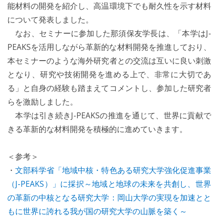
能材料の開発を紹介し、高温環境下でも耐久性を示す材料
について発表しました。
なお、セミナーに参加した那須保友学長は、「本学はJ-
PEAKSを活用しながら革新的な材料開発を推進しており、
本セミナーのような海外研究者との交流は互いに良い刺激
となり、研究や技術開発を進める上で、非常に大切であ
る」と自身の経験も踏まえてコメントし、参加した研究者
らを激励しました。
本学は引き続きJ-PEAKSの推進を通じて、世界に貢献で
きる革新的な材料開発を積極的に進めていきます。
＜参考＞
・
文部科学省「地域中核・特色ある研究大学強化促進事業
（J-PEAKS）」に採択～地域と地球の未来を共創し、世界
の革新の中核となる研究大学：岡山大学の実現を加速とと
もに世界に誇れる我が国の研究大学の山脈を築く～