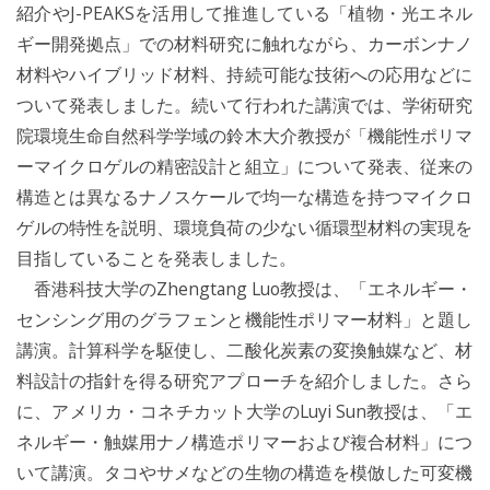
紹介やJ-PEAKSを活用して推進している「植物・光エネル
ギー開発拠点」での材料研究に触れながら、カーボンナノ
材料やハイブリッド材料、持続可能な技術への応用などに
ついて発表しました。続いて行われた講演では、学術研究
院環境生命自然科学学域の鈴木大介教授が「機能性ポリマ
ーマイクロゲルの精密設計と組立」について発表、従来の
構造とは異なるナノスケールで均一な構造を持つマイクロ
ゲルの特性を説明、環境負荷の少ない循環型材料の実現を
目指していることを発表しました。
香港科技大学のZhengtang Luo教授は、「エネルギー・
センシング用のグラフェンと機能性ポリマー材料」と題し
講演。計算科学を駆使し、二酸化炭素の変換触媒など、材
料設計の指針を得る研究アプローチを紹介しました。さら
に、アメリカ・コネチカット大学のLuyi Sun教授は、「エ
ネルギー・触媒用ナノ構造ポリマーおよび複合材料」につ
いて講演。タコやサメなどの生物の構造を模倣した可変機