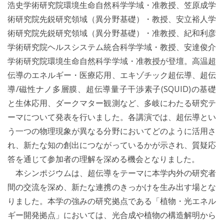
浩史学術研究院環境生命自然科学学域・准教授、笠原成学
術研究院先鋭研究領域（異分野基礎）・教授、安立裕人学
術研究院先鋭研究領域（異分野基礎）・准教授、紀和利彦
学術研究院ヘルスシステム統合科学学域・教授、安達俊介
学術研究院環境生命自然科学学域・准教授が登壇。高温超
伝導のエネルギー・医療応用、エキゾチック超伝導、超伝
導/磁性ナノ多層膜、超伝導量子干渉素子(SQUID)の基礎
と生体応用、ダークマター観測など、多岐にわたる研究テ
ーマについて発表を行いました。各講演では、超伝導とい
う一つの物理現象が異なる分野においてどのように活用さ
れ、新たな知の創出につながっているかが示され、質疑応
答を通じて参加者の理解を深める機会となりました。
本シンポジウムは、超伝導をテーマに本学内外の研究者
間の交流を深め、新たな連携のきっかけを生み出す場とな
りました。本学の強みの研究拠点である「植物・光エネル
ギー開発拠点」においては、光合成や植物の構造解明から