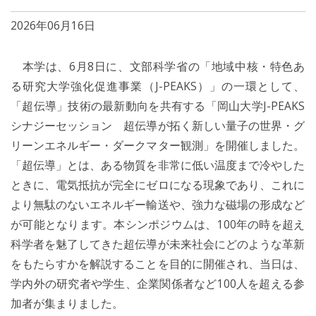
2026年06月16日
本学は、6月8日に、文部科学省の「地域中核・特色あ
る研究大学強化促進事業（J-PEAKS）」の一環として、
「超伝導」技術の最新動向を共有する「岡山大学J-PEAKS
シナジーセッション 超伝導が拓く新しい量子の世界・グ
リーンエネルギー・ダークマター観測」を開催しました。
「超伝導」とは、ある物質を非常に低い温度まで冷やした
ときに、電気抵抗が完全にゼロになる現象であり、これに
より無駄のないエネルギー輸送や、強力な磁場の形成など
が可能となります。本シンポジウムは、100年の時を超え
科学者を魅了してきた超伝導が未来社会にどのような革新
をもたらすかを解説することを目的に開催され、当日は、
学内外の研究者や学生、企業関係者など100人を超える参
加者が集まりました。