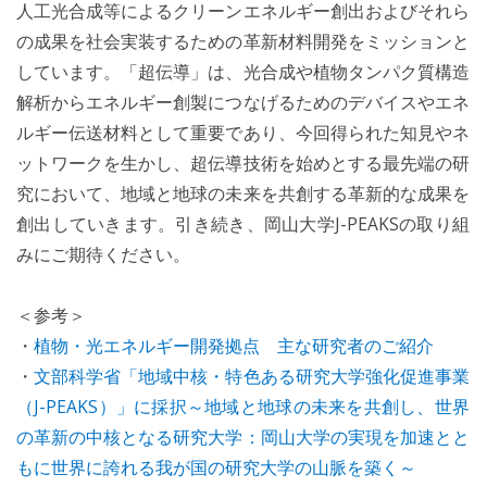
人工光合成等によるクリーンエネルギー創出およびそれら
の成果を社会実装するための革新材料開発をミッションと
しています。「超伝導」は、光合成や植物タンパク質構造
解析からエネルギー創製につなげるためのデバイスやエネ
ルギー伝送材料として重要であり、今回得られた知見やネ
ットワークを生かし、超伝導技術を始めとする最先端の研
究において、地域と地球の未来を共創する革新的な成果を
創出していきます。引き続き、岡山大学J-PEAKSの取り組
みにご期待ください。
＜参考＞
・
植物・光エネルギー開発拠点 主な研究者のご紹介
・
文部科学省「地域中核・特色ある研究大学強化促進事業
（J-PEAKS）」に採択～地域と地球の未来を共創し、世界
の革新の中核となる研究大学：岡山大学の実現を加速とと
もに世界に誇れる我が国の研究大学の山脈を築く～