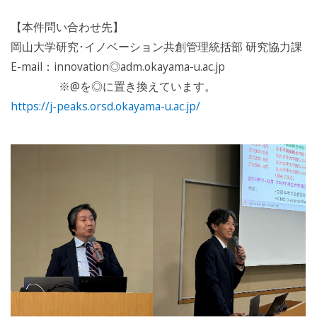
【本件問い合わせ先】
岡山大学研究･イノベーション共創管理統括部 研究協力課
E-mail：innovation◎adm.okayama-u.ac.jp
※@を◎に置き換えています。
https://j-peaks.orsd.okayama-u.ac.jp/