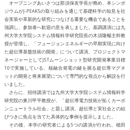
オープニングあいさつは那須保友学長が務め、本シンポ
ジウムがJ-PEAKSの取り組みを通じて基礎科学の知見を社
会実装や革新的な研究につなげる重要な機会であることを
強調し、参加者へ歓迎の意を表しました。基調講演には九
州大学大学院システム情報科学研究院長の木須隆暢主幹教
授が登壇し、「フュージョンエネルギーの早期実現に向け
た超伝導基盤技術の開発」について講演。プロジェクトマ
ネージャーとしてJSTムーンショット型研究開発事業目標
10で実施している、核融合発電の鍵を握る超伝導マグネ
ットの開発と将来展望について専門的な視点から解説を行
いました。
さらに、招待講演では九州大学大学院システム情報科学
研究院の東川甲平教授が、「超伝導電力技術が拓くカーボ
ンニュートラル社会」と題し講演。超伝導と実社会との結
びつきに焦点を当てた具体的な事例を提示しました。
その後、本学の研究者による5つの講演が行われ、植田