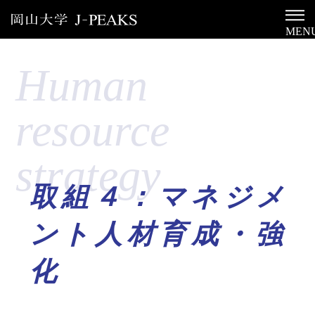
MEN
human
resource
strategy
取組４：マネジメ
ント人材育成・強
化