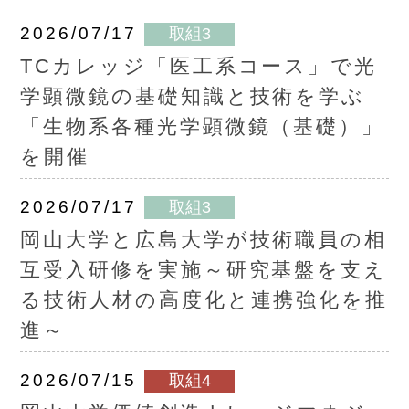
2026/07/17
取組3
TCカレッジ「医工系コース」で光
学顕微鏡の基礎知識と技術を学ぶ
「生物系各種光学顕微鏡（基礎）」
を開催
2026/07/17
取組3
岡山大学と広島大学が技術職員の相
互受入研修を実施～研究基盤を支え
る技術人材の高度化と連携強化を推
進～
2026/07/15
取組4